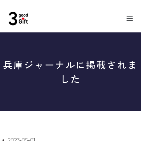
内
容
メ
を
ニ
ス
ュ
キ
ー
ッ
プ
兵庫ジャーナルに掲載されま
した
2023-05-01